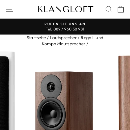
Direkt
KLANGLOFT
SEITENNAVIGATION
SUCH
E
zum
Inhalt
RUFEN SIE UNS AN
Tel: 089 / 960 58 981
Pause
Startseite
/
Lautsprecher
/
Regal- und
Diashow
Kompaktlautsprecher
/