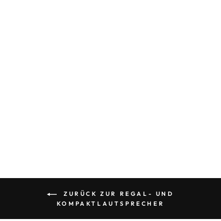
Vorführbereit
EVOKE 10
DYNAUDIO
Ab 1.500,00 €
ZURÜCK ZUR REGAL- UND
KOMPAKTLAUTSPRECHER