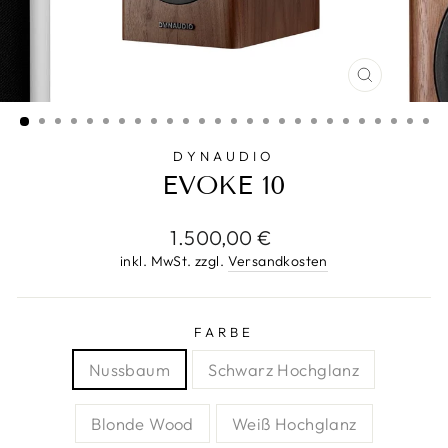
SCHLIESS
ESC)
DYNAUDIO
EVOKE 10
Normaler
1.500,00 €
Preis
inkl. MwSt. zzgl.
Versandkosten
FARBE
Nussbaum
Schwarz Hochglanz
Blonde Wood
Weiß Hochglanz