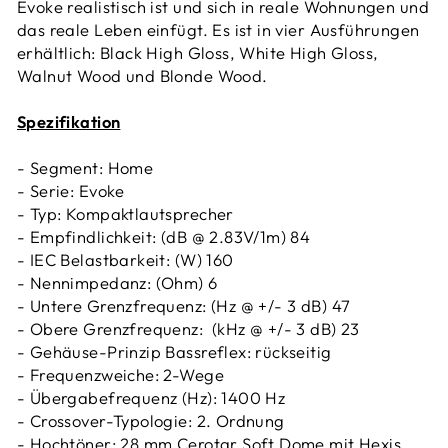
Evoke realistisch ist und sich in reale Wohnungen und
das reale Leben einfügt. Es ist in vier Ausführungen
erhältlich: Black High Gloss, White High Gloss,
Walnut Wood und Blonde Wood.
Spezifikation
- Segment: Home
- Serie: Evoke
- Typ: Kompaktlautsprecher
- Empfindlichkeit: (dB @ 2.83V/1m) 84
- IEC Belastbarkeit: (W) 160
- Nennimpedanz: (Ohm) 6
- Untere Grenzfrequenz: (Hz @ +/- 3 dB) 47
- Obere Grenzfrequenz: (kHz @ +/- 3 dB) 23
- Gehäuse-Prinzip Bassreflex: rückseitig
- Frequenzweiche: 2-Wege
- Übergabefrequenz (Hz): 1400 Hz
- Crossover-Typologie: 2. Ordnung
- Hochtöner: 28 mm Cerotar Soft Dome mit Hexis