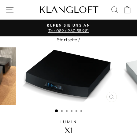
Direkt
KLANGLOFT
SEITENNAVIGATION
SUCH
E
zum
Inhalt
RUFEN SIE UNS AN
Tel: 089 / 960 58 981
Pause
Startseite
/
Diashow
SCHLIESS
ESC)
LUMIN
X1